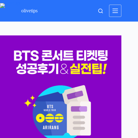
본
문
olivetips
으
로
건
너
뛰
기