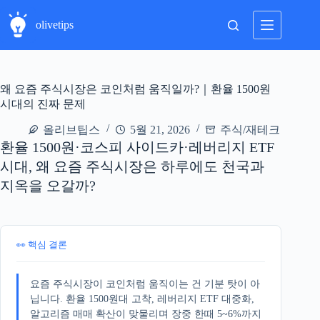
본
문
olivetips
으
로
건
너
왜 요즘 주식시장은 코인처럼 움직일까?｜환율 1500원
뛰
시대의 진짜 문제
기
올리브팁스
5월 21, 2026
주식/재테크
환율 1500원·코스피 사이드카·레버리지 ETF
시대, 왜 요즘 주식시장은 하루에도 천국과
지옥을 오갈까?
👀 핵심 결론
요즘 주식시장이 코인처럼 움직이는 건 기분 탓이 아
닙니다. 환율 1500원대 고착, 레버리지 ETF 대중화,
알고리즘 매매 확산이 맞물리며 장중 한때 5~6%까지