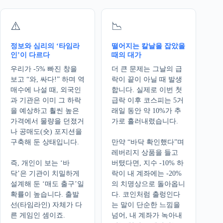
⚠️
📉
정보와 심리의 ‘타임라
떨어지는 칼날을 잡았을
인’이 다르다
때의 대가
우리가 -5% 빠진 창을
더 큰 문제는 그날의 급
보고 “와, 싸다!” 하며 역
락이 끝이 아닐 때 발생
매수에 나설 때, 외국인
합니다. 실제로 이번 첫
과 기관은 이미 그 하락
급락 이후 코스피는 5거
을 예상하고 훨씬 높은
래일 동안 약 10%가 추
가격에서 물량을 던졌거
가로 흘러내렸습니다.
나 공매도(숏) 포지션을
구축해 둔 상태입니다.
만약 “바닥 확인했다”며
레버리지 상품을 들고
즉, 개인이 보는 ‘바
버텼다면, 지수 -10% 하
닥’은 기관이 치밀하게
락이 내 계좌에는 -20%
설계해 둔 ‘매도 출구’일
의 치명상으로 돌아옵니
확률이 높습니다. 출발
다. 코인처럼 출렁인다
선(타임라인) 자체가 다
는 말이 단순한 느낌을
른 게임인 셈이죠.
넘어, 내 계좌가 녹아내