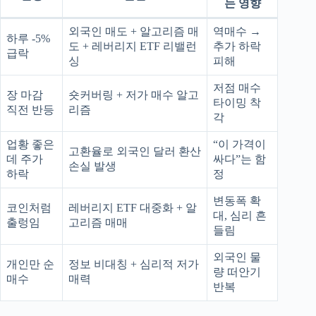
는 영향
외국인 매도 + 알고리즘 매
역매수 →
하루 -5%
도 + 레버리지 ETF 리밸런
추가 하락
급락
싱
피해
저점 매수
장 마감
숏커버링 + 저가 매수 알고
타이밍 착
직전 반등
리즘
각
업황 좋은
“이 가격이
고환율로 외국인 달러 환산
데 주가
싸다”는 함
손실 발생
하락
정
변동폭 확
코인처럼
레버리지 ETF 대중화 + 알
대, 심리 흔
출렁임
고리즘 매매
들림
외국인 물
개인만 순
정보 비대칭 + 심리적 저가
량 떠안기
매수
매력
반복