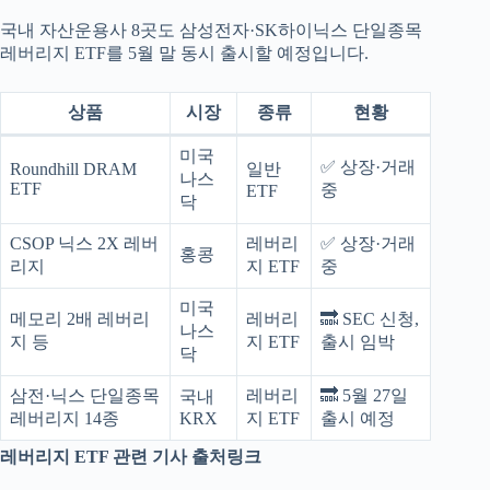
국내 자산운용사 8곳도 삼성전자·SK하이닉스 단일종목
레버리지 ETF를 5월 말 동시 출시할 예정입니다.
상품
시장
종류
현황
미국
✅ 상장·거래
Roundhill DRAM
일반
나스
ETF
중
ETF
닥
CSOP 닉스 2X 레버
레버리
✅ 상장·거래
홍콩
리지
지 ETF
중
미국
메모리 2배 레버리
레버리
🔜 SEC 신청,
나스
지 등
지 ETF
출시 임박
닥
삼전·닉스 단일종목
레버리
🔜 5월 27일
국내
레버리지 14종
KRX
지 ETF
출시 예정
레버리지 ETF 관련 기사 출처링크