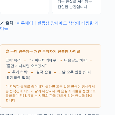
리는 현실로 체감되는
잔인한 순간입니다.
🔗
출처 :
이투데이｜변동성 장세에도 상승에 베팅한 개
미들
😔 무한 반복되는 개인 투자자의 잔혹한 사이클
급락 목격
→
“기회다!” 역매수
→
다음날도 하락
→
“좀만 기다리면 오르겠지”
→
추가 하락
→
결국 손절
→
그날 오후 반등 (이제
내 계좌엔 없음)
이 지독한 굴레를 끊어내지 못하면 요즘 같은 변동성 장세에서
는 순식간에 시드가 갈려 나갑니다. 이 손실 사이클을 정면으로
돌파하기 위해, 우리는 시장의 판을 다르게 읽는 연습을 해야
합니다.