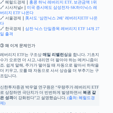
🔗 헤럴드경제
｜
홍콩 하닉 레버리지 ETF, 보관금액 1위
🔗 시사저널e
｜
미국 증시에도 삼성전자·SK하이닉스 레
버리지 ETF 나온다
🔗 서울경제
｜
美서도 ‘삼전닉스 2배’ 레버리지ETF 나온
다
🔗 한국경제
｜
삼전·닉스 단일종목 레버리지 ETF 14개 27
일 출격
③ 왜 이게 문제인가
레버리지 ETF는 구조상
매일 리밸런싱
을 합니다. 기초지
수가 오르면 더 사고, 내리면 더 팔아야 하는 메커니즘이
죠. 쉽게 말해, 주가가 떨어질 때 자동으로 팔아서 하락을
더 키우고, 오를 때 자동으로 사서 상승을 더 부추기는 구
조입니다.
신한투자증권 박우열 연구원은 “우량주가 레버리지 ETF
로 상장하면 극단치가 더 빈번하게 발생하면서
복권 같
은 성격
이 강화된다”고 설명했습니다.
(출처: 헤럴드경
제)